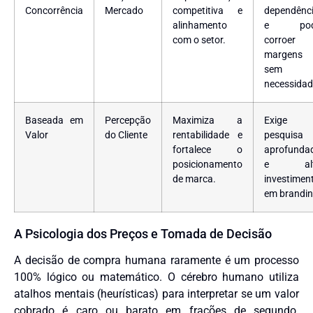
Concorrência
Mercado
competitiva e
dependênc
alinhamento
e pod
com o setor.
corroer
margens
sem
necessidad
Baseada em
Percepção
Maximiza a
Exige
Valor
do Cliente
rentabilidade e
pesquisa
fortalece o
aprofunda
posicionamento
e alt
de marca.
investimen
em brandin
A Psicologia dos Preços e Tomada de Decisão
A decisão de compra humana raramente é um processo
100% lógico ou matemático. O cérebro humano utiliza
atalhos mentais (heurísticas) para interpretar se um valor
cobrado é caro ou barato em frações de segundo.